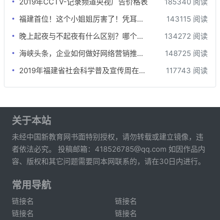
2019年CCTV-记录频道央视广告价格表
185340 阅读
福建首位！这个小姐姐厉害了！凭耳朵为钢琴“治病”
143115 阅读
晚上起夜与不起夜有什么区别？哪个更健康？差别还真不小
134272 阅读
海峡头条，企业如何做好网络营销推广？
148725 阅读
2019年福建省社会科学普及宣传周在牙立方松鼠口腔开展
117743 阅读
关于本站
未经中国新教育网书面特别授权，请勿转载或建立镜像，违
者依法必究。 投稿邮箱：418526785@qq.com 如因作品内
容、版权和其它问题需要同本网联系的，请在30日内进行。
常用导航
链接名
链接名
链接名
链接名