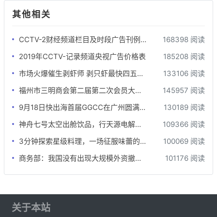
其他相关
CCTV-2财经频道栏目及时段广告刊例-最全版
168398 阅读
2019年CCTV-记录频道央视广告价格表
185208 阅读
市场火爆催生剥虾师 剥只虾最快四五秒月薪可达万元
133106 阅读
福州市三明商会第二届第二次会员大会隆重召开
145957 阅读
9月18日快出海首届GGCC在广州圆满落幕!
130189 阅读
神舟七号太空出舱饮品，行天源电解质饮品开启招商
109366 阅读
3分钟探索星级料理，一场征服味蕾的极限挑战
100069 阅读
商务部：我国没有出现大规模外资撤离的情况
101176 阅读
关于本站