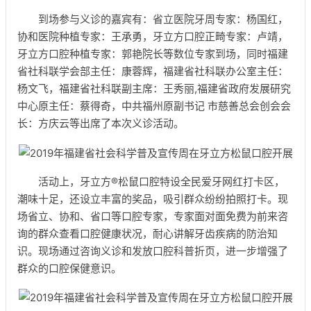
到场参与义诊的嘉宾有：省立医院牙周专家：杨国红，
协和医院种植专家：王承勇，牙立方口腔正畸专家：卢靖，
牙立方口腔种植专家：郭艳院长等数位专家到场，同时福建
省社科联学会部主任：康蓉辉，福建省社科联办公室主任：
杨文飞，福建省社科联副主席：王秀丽,福建省政府发展研究
中心原主任：蔡得奇，中共福州原副书记 市慈善总会创会会
长：方庆云等出席了本次义诊活动。
活动上，牙立方®松鼠口腔特设全民爱牙网红打卡区，
潮味十足，还设立丰富的奖品，吸引群众纷纷拍照打卡。现
场省立、协和、省口等口腔专家，专家面对面免费为前来咨
询的群众查看口腔健康状况，耐心讲解牙齿疾病的防治知
识。现场通过咨询义诊和发放口腔科普折页，进一步增强了
群众的口腔保健意识。