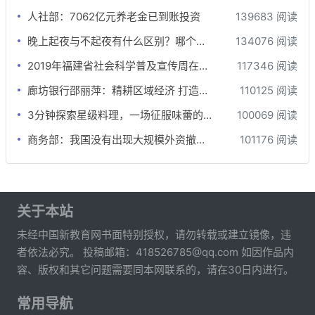
人社部：7062亿元养老金已到账投资
139683 阅读
晚上起夜与不起夜有什么区别？哪个更健康？差别还真不小
134076 阅读
2019年福建省社会科学普及宣传周在牙立方松鼠口腔开展
117346 阅读
廊坊银行邵丽萍：精耕区域经济 打造价值银行
110125 阅读
3分钟探索星级料理，一场征服味蕾的极限挑战
100069 阅读
商务部：我国没有出现大规模外资撤离的情况
101176 阅读
关于本站
未经中国新教育网书面特别授权，请勿转载或建立镜像，违
者依法必究。 投稿邮箱：418526785@qq.com 如因作品内
容、版权和其它问题需要同本网联系的，请在30日内进行。
常用导航