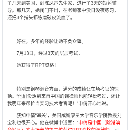
了几天到美国，到陈凤声先生家，进行了3天的短暂辅
导。那几天，她闭门不出，在老师家中没日没夜练习，
还把3个指头都练磨破皮流血了。
好在，多年的经验让她不负众望。
7月13日，经过3天的层层考试，
她获得了RPT资格！
特别是钢琴调音方面，满分的成绩让在场考官的惊
艳。“他们没想到来自中国的调律师也能轻松考过，还让
我明年来帮忙当实习技术考官呢！”申倩开心地说。
获知申倩“通关”，美国威斯康星大学音乐学院教授刘
宝利也很开心。他在微博中道喜：“
申倩是中国（除港澳
台地区）本土培养的第二位获得RPT资格的调律师
。可