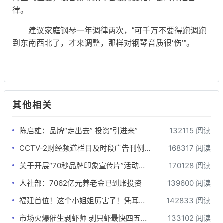
律。
建议家庭钢琴一年调律两次，“可千万不要得跑调跑
到东南西北了，才来调整，那样对钢琴音质很‘伤’”。
其他相关
陈启雄：品牌“走出去” 投资“引进来”
132115 阅读
CCTV-2财经频道栏目及时段广告刊例-最全版
168317 阅读
关于开展“70秒品牌印象宣传片”活动的函
170128 阅读
人社部：7062亿元养老金已到账投资
139600 阅读
福建首位！这个小姐姐厉害了！凭耳朵为钢琴“治病”
142833 阅读
市场火爆催生剥虾师 剥只虾最快四五秒月薪可达万元
133102 阅读