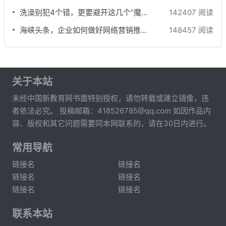
洗澡别犯4个错，更要避开这几个“魔鬼时间”，否则越洗越伤身！
142407 阅读
海峡头条，企业如何做好网络营销推广？
148457 阅读
关于本站
未经中国新教育网书面特别授权，请勿转载或建立镜像，违
者依法必究。 投稿邮箱：418526785@qq.com 如因作品内
容、版权和其它问题需要同本网联系的，请在30日内进行。
常用导航
链接名
链接名
链接名
链接名
链接名
链接名
联系本站