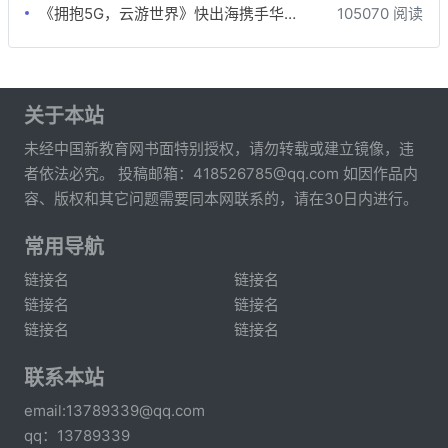
《拥抱5G，云游世界》快出海携手华为云游戏出海沙龙
105070 阅读
关于本站
未经中国新教育网书面特别授权，请勿转载或建立镜像，违
者依法必究。 投稿邮箱：418526785@qq.com 如因作品内
容、版权和其它问题需要同本网联系的，请在30日内进行。
常用导航
链接名
链接名
链接名
链接名
链接名
链接名
联系本站
email:13789339@qq.com
qq：13789339