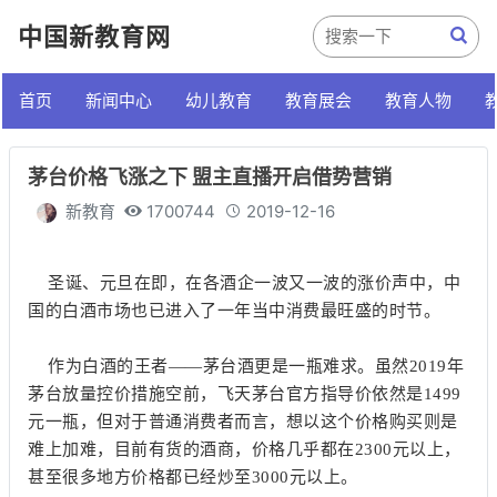
中国新教育网
首页
新闻中心
幼儿教育
教育展会
教育人物
茅台价格飞涨之下 盟主直播开启借势营销
新教育
1700744
2019-12-16
圣诞、元旦在即，在各酒企一波又一波的涨价声中，中
国的白酒市场也已进入了一年当中消费最旺盛的时节。
作为白酒的王者——茅台酒更是一瓶难求。虽然2019年
茅台放量控价措施空前，飞天茅台官方指导价依然是1499
元一瓶，但对于普通消费者而言，想以这个价格购买则是
难上加难，目前有货的酒商，价格几乎都在2300元以上，
甚至很多地方价格都已经炒至3000元以上。