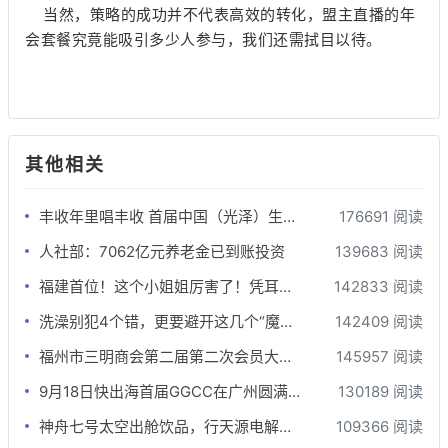
当然，策略的成功并不代表高效的转化，盟主直播的年
会套餐究竟能吸引多少人参与，我们还需拭目以待。
其他相关
丰收年里唱丰收 首届中国（光泽）生态食品丰收音乐节精彩纷呈
176691 阅读
人社部：7062亿元养老金已到账投资
139683 阅读
福建首位！这个小姐姐厉害了！凭耳朵为钢琴“治病”
142833 阅读
洗澡别犯4个错，更要避开这几个“魔鬼时间”，否则越洗越伤身！
142409 阅读
福州市三明商会第二届第二次会员大会隆重召开
145957 阅读
9月18日快出海首届GGCC在广州圆满落幕!
130189 阅读
神舟七号太空出舱饮品，行天源电解质饮品开启招商
109366 阅读