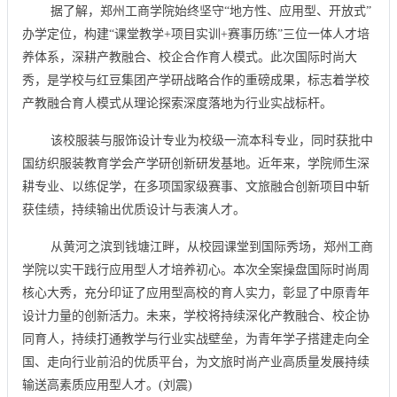
据了解，郑州工商学院始终坚守“地方性、应用型、开放式”
办学定位，构建“课堂教学+项目实训+赛事历练”三位一体人才培
养体系，深耕产教融合、校企合作育人模式。此次国际时尚大
秀，是学校与红豆集团产学研战略合作的重磅成果，标志着学校
产教融合育人模式从理论探索深度落地为行业实战标杆。
该校服装与服饰设计专业为校级一流本科专业，同时获批中
国纺织服装教育学会产学研创新研发基地。近年来，学院师生深
耕专业、以练促学，在多项国家级赛事、文旅融合创新项目中斩
获佳绩，持续输出优质设计与表演人才。
从黄河之滨到钱塘江畔，从校园课堂到国际秀场，郑州工商
学院以实干践行应用型人才培养初心。本次全案操盘国际时尚周
核心大秀，充分印证了应用型高校的育人实力，彰显了中原青年
设计力量的创新活力。未来，学校将持续深化产教融合、校企协
同育人，持续打通教学与行业实战壁垒，为青年学子搭建走向全
国、走向行业前沿的优质平台，为文旅时尚产业高质量发展持续
输送高素质应用型人才。(刘震)