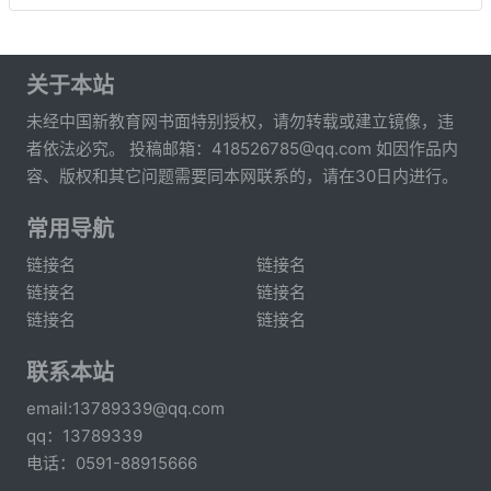
关于本站
未经中国新教育网书面特别授权，请勿转载或建立镜像，违
者依法必究。 投稿邮箱：418526785@qq.com 如因作品内
容、版权和其它问题需要同本网联系的，请在30日内进行。
常用导航
链接名
链接名
链接名
链接名
链接名
链接名
联系本站
email:13789339@qq.com
qq：13789339
电话：0591-88915666