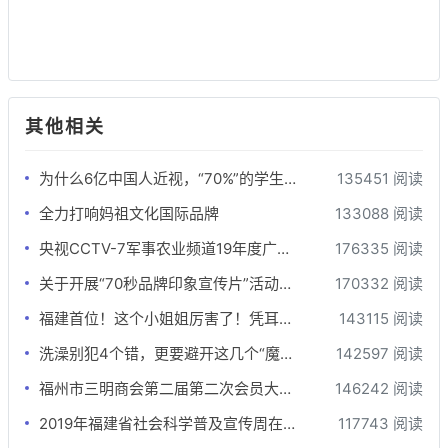
其他相关
为什么6亿中国人近视，“70%”的学生戴眼镜，难道是学习压力太大？
135451 阅读
全力打响妈祖文化国际品牌
133088 阅读
央视CCTV-7军事农业频道19年度广告刊例价格表
176335 阅读
关于开展“70秒品牌印象宣传片”活动的函
170332 阅读
福建首位！这个小姐姐厉害了！凭耳朵为钢琴“治病”
143115 阅读
洗澡别犯4个错，更要避开这几个“魔鬼时间”，否则越洗越伤身！
142597 阅读
福州市三明商会第二届第二次会员大会隆重召开
146242 阅读
2019年福建省社会科学普及宣传周在牙立方松鼠口腔开展
117743 阅读