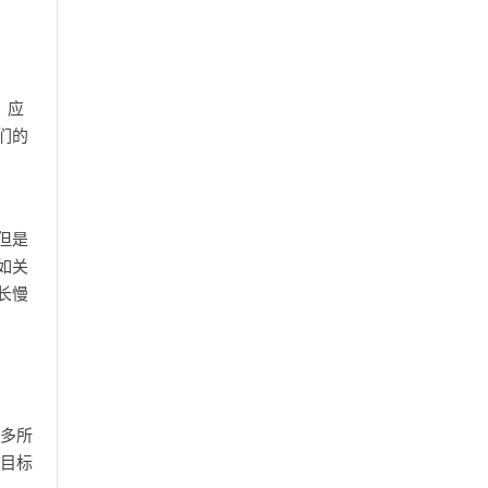
，应
们的
但是
如关
长慢
等多所
个目标