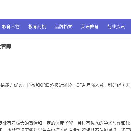
教育人物
教育商机
品牌档案
英语教育
行业资讯
大青睐
语能力优秀，托福和GRE 均接近满分，GPA 差强人意。科研经历无
专业有着极大的热情和一定的深度了解，且具有优秀的学术写作和独
求，也就是说要能和学生在他擅长的专业知识领域不仅能对话，还要