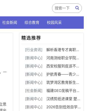
社会新闻
综合教育
校园风采
精选推荐
[行业资讯]
解析香港专才离职断签问题，5 点教你辨别合作雇主资质
[新闻中心]
河南测绘职业学院：融媒聚力守阵地 数字赋能育新人
[新闻中心]
西安校服到底该不该推向市场化？该如何市场化？由谁来做？
，一
[新闻中心]
护航青春——青少年健康成长案例交流推广活动在绵阳成功举办
[新闻中心]
筑梦湾区教育新生态！树梦学旅大湾区运营中心暨博韬社群教育俱乐部正式揭牌启幕
[社会新闻]
福建GEO发稿平台怎么选？两大本土合规推广平台实测推荐
[新闻中心]
汉绣剪纸进课堂 楚韵非遗润童心
立思
[新闻中心]
2026告别低效自学，武汉高三补习机构华壹高考18-20人小班，每30-50分独立成班
提出