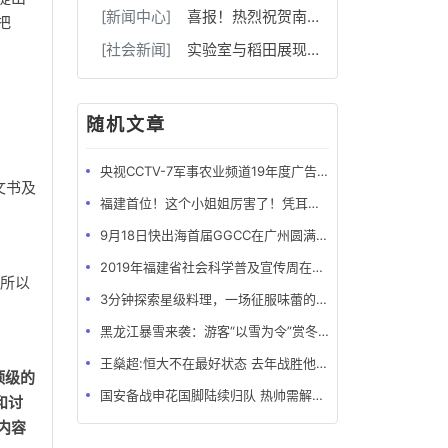
[新闻中心]
喜报！热烈祝贺南充市和平路小学在国家级艺术竞赛中荣获一等奖！
把
[社会新闻]
实验室与稻田展现的青春色彩
随机文章
央视CCTV-7军事农业频道19年度广告刊例价格表
文书及
福建首位！这个小姐姐厉害了！凭耳朵为钢琴“治病”
9月18日快出海首届GGCC在广州圆满落幕!
2019年福建省社会科学普及宣传周在牙立方松鼠口腔开展
，所以
3分钟探索星级料理，一场征服味蕾的极限挑战
黑龙江暴雪来袭：游客“以雪为令”赏冬景
王燊超:恒大不在最好状态 去年战胜他们奠定夺冠基础
顶级的
国安备战申花国脚陆续归队 热帅需解决间歇期后遗症
和讨
内容