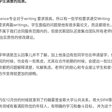
学生满意的成果。
cience专业对于writing 要求很高，所以有一些学校要求递交Writing
津大学要求两篇writings。学生面临的问题是他有很多篇论文，而且都很长
不属于我们合同服务范围内的，但是优斯团队还是集合团队所有老师
给出实质性的修改建议。
学申请是怎么回事儿并不了解，加上他身边有些同学也在申请留学，
况的时候，也会有一些焦虑，尤其在合作前期的时候，会提出一些比
次都把问题解释清楚，化解焦虑。老师们的耐心和专业度让学生和家
合作变得就更加的顺畅。
在12月份的时候就拿到了约翰霍普金斯大学公共关系，哥大SIPA
务领域有着满腔热忱的年轻人，有明确的学习和畚斗目标， 并为这