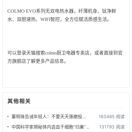
COLMO EVO系列无双电热水器，纤薄机身、钛净鲜
水、双胆速热、WIFI智控，全方位赋活质感生活。
可以登录天猫搜索colmo厨卫电器专卖店，或者直接到官
方旗舰店了解更多产品信息。
其他相关
董明珠告诫年轻人：不要天天琢磨投机取巧，要有吃亏精神才会成功
163465 阅读
中国科学家揭秘体内造血干细胞“归巢”过程
131793 阅读