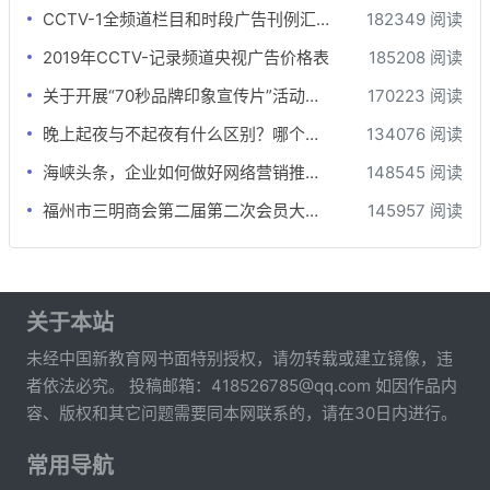
CCTV-1全频道栏目和时段广告刊例汇总-最全版
182349 阅读
2019年CCTV-记录频道央视广告价格表
185208 阅读
关于开展“70秒品牌印象宣传片”活动的函
170223 阅读
晚上起夜与不起夜有什么区别？哪个更健康？差别还真不小
134076 阅读
海峡头条，企业如何做好网络营销推广？
148545 阅读
福州市三明商会第二届第二次会员大会隆重召开
145957 阅读
关于本站
未经中国新教育网书面特别授权，请勿转载或建立镜像，违
者依法必究。 投稿邮箱：418526785@qq.com 如因作品内
容、版权和其它问题需要同本网联系的，请在30日内进行。
常用导航