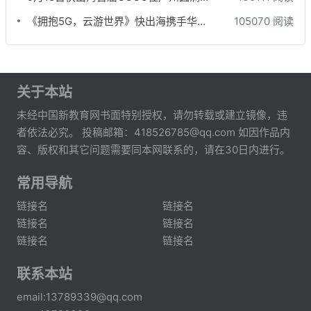
《拥抱5G，云游世界》快出海携手华为云游戏出海沙龙
105070 阅读
关于本站
未经中国新教育网书面特别授权，请勿转载或建立镜像，违
者依法必究。 投稿邮箱：418526785@qq.com 如因作品内
容、版权和其它问题需要同本网联系的，请在30日内进行。
常用导航
链接名
链接名
链接名
链接名
链接名
链接名
联系本站
email:13789339@qq.com