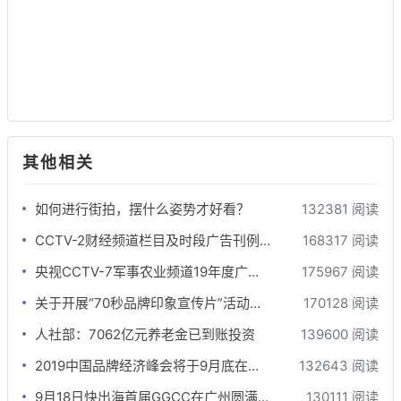
其他相关
如何进行街拍，摆什么姿势才好看？
132381 阅读
CCTV-2财经频道栏目及时段广告刊例-最全版
168317 阅读
央视CCTV-7军事农业频道19年度广告刊例价格表
175967 阅读
关于开展“70秒品牌印象宣传片”活动的函
170128 阅读
人社部：7062亿元养老金已到账投资
139600 阅读
2019中国品牌经济峰会将于9月底在北京举办
132643 阅读
9月18日快出海首届GGCC在广州圆满落幕!
130111 阅读