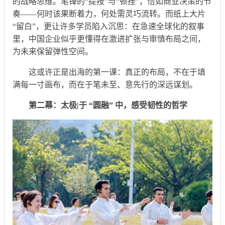
的战略思维。笔锋的“提按”与“顿挫”，恰如商业决策的节
奏——何时该果断着力，何处需灵巧流转。而纸上大片
“留白”，更让许多学员陷入沉思：在急速全球化的叙事
里，中国企业似乎更懂得在激进扩张与审慎布局之间，
为未来保留弹性空间。
这或许正是出海的第一课：真正的布局，不在于填
满每一寸画布，而在于笔未至、意先行的深远谋划。
第二幕：太极|于 “圆融” 中，感受韧性的哲学