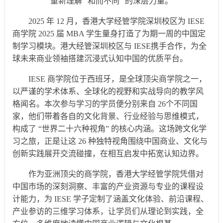
重新理解 “和而不同” 的深层力量。
2025 年 12 月，香港大学经管学院深圳校区为 IESE
商学院 2025 届 MBA 学生量身打造了为期一周的中国定
制学习模块。港大经管深圳校区与 IESE携手合作，为全
球未来商业领袖搭建沉浸式认知中国的优质平台。
IESE 商学院位于西班牙，是全球顶尖商学院之一，
以严谨的学术体系、全球化的视野和实战导向的教学风
格闻名。本次参与学习的学员便分别来自 26个不同国
家，他们带着各自的文化背景、行业经验与思维模式，
构成了 “世界二十六种视角” 的核心内涵。这场跨文化学
习之旅，正是让这 26 种独特视角围绕中国商业、文化与
创新实践展开交流碰撞，在相互启发中拓宽认知边界。
作为亚洲顶尖的商学院，香港大学经管学院凭借对
中国市场的深刻洞察、丰富的产业资源与专业的课程设
计能力，为 IESE 学子定制了涵盖文化体验、前沿课程、
产业参访的三维学习体系，让学员们从理论到实践，全