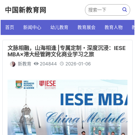
中国新教育网
首页
新闻中心
幼儿教育
教育展会
教育人物
文脉相融，山海相逢 |专属定制・深度沉浸：IESE
MBA×港大经管跨文化商业学习之旅
新教育
204844
2026-01-06