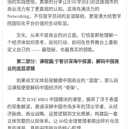
场的实践感悟，真挚的分享让IESE学员们对这座城市的
商业活力有了更直观的认知。这场充满活力的
Networking，不仅是学员间的友谊联结，更是港大经管学
院国际化平台价值的生动彰显。
文化，从来不是商业的对立面。它恰是那枚理解一
个经济体如何思考、如何行动、如何在世界舞台上重新
定义自己的 —— 最隐秘、也最真实的钥匙。
第二部分：课程篇|于智识深海中探源，解码中国商
业的底层逻辑
如果说文化体验是触摸中国商业的 “温度”，那么前
沿课程便是解码中国经济的 “骨架”。
本次 IESE MBA 中国模块的课堂，摒弃了浮于表面
的现象解读，邀请深耕中国市场多年的顶尖学者，从经
济脉络、商业战略、运营逻辑到文化根基，构建起一套
立体完整的认知体系。让 60位全球管理者跳出碎片化信
息的迷局，直抵中国商业的核心肌理。