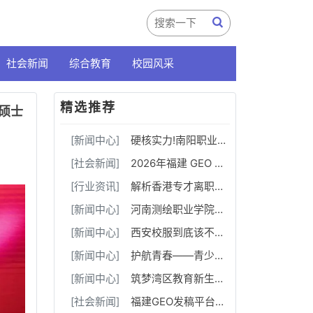
社会新闻
综合教育
校园风采
精选推荐
硕士
[新闻中心]
硬核实力!南阳职业学院斩获三创赛乡村振兴实战赛全国二等奖
[社会新闻]
2026年福建 GEO 软文发稿服务商｜慧品宣：以 AI 技术赋能品牌全域传播
[行业资讯]
解析香港专才离职断签问题，5 点教你辨别合作雇主资质
[新闻中心]
河南测绘职业学院：融媒聚力守阵地 数字赋能育新人
[新闻中心]
西安校服到底该不该推向市场化？该如何市场化？由谁来做？
[新闻中心]
护航青春——青少年健康成长案例交流推广活动在绵阳成功举办
[新闻中心]
筑梦湾区教育新生态！树梦学旅大湾区运营中心暨博韬社群教育俱乐部正式揭牌启幕
[社会新闻]
福建GEO发稿平台怎么选？两大本土合规推广平台实测推荐