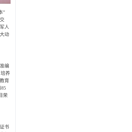
本”
交
军人
大动
批准编
，培养
威教育
85
目荣
准证书