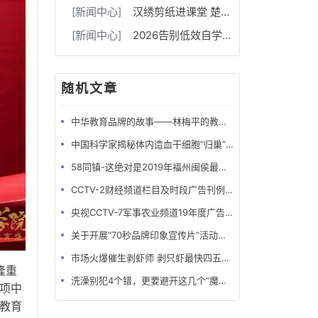
[新闻中心]
汉绣剪纸进课堂 楚韵非遗润童心
[新闻中心]
2026告别低效自学，武汉高三补习机构华壹高考18-20人小班，每30-50分独立成班
随机文章
中华教育品牌的故事——林梅平的教育梦
中国科学家揭秘体内造血干细胞“归巢”过程
58同镇-这绝对是2019年福州闽侯最靠谱的创业项目！
CCTV-2财经频道栏目及时段广告刊例-最全版
央视CCTV-7军事农业频道19年度广告刊例价格表
关于开展“70秒品牌印象宣传片”活动的函
市场火爆催生剥虾师 剥只虾最快四五秒月薪可达万元
隆重
洗澡别犯4个错，更要避开这几个“魔鬼时间”，否则越洗越伤身！
项中
科教育