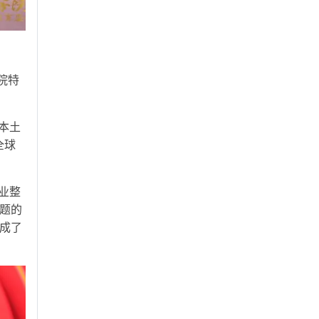
院特
本土
全球
业整
题的
成了