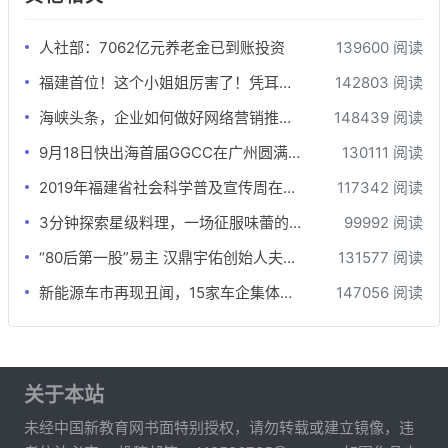
人社部：7062亿元养老金已到账投资
139600 阅读
福建首位！这个小姐姐厉害了！凭耳朵为钢琴“治病”
142803 阅读
海峡头条，企业如何做好网络营销推广？
148439 阅读
9月18日快出海首届GGCC在广州圆满落幕!
130111 阅读
2019年福建省社会科学普及宣传周在牙立方松鼠口腔开展
117342 阅读
3分钟探索星级料理，一场征服味蕾的极限挑战
99992 阅读
“80后第一股”易主 汉鼎宇佑创始人夫妇为新东家打工？
131577 阅读
新能源车市再现丑闻，15家车企集体行贿，这就是所谓的“弯道超车”？
147056 阅读
关于本站
未经中国新教育网书面特别授权，请勿转载或建立镜像，违