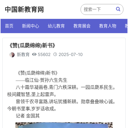
中国新教育网
首页
新闻中心
幼儿教育
教育展会
教育人物
《赞(瓜瓞绵绵)新书》
新教育
55602
2025-07-10
《赞(瓜瓞绵绵)新书》
——临江仙·贺孙六生先生
八十霜华凝画卷,青门六秩深耕。一园瓜瓞系民生。
枝间藏智慧,垄上起雷声。
曾领千农寻富路,讲坛犹播新耕。勋章叠叠映心诚。
今朝书里事,岁岁话收成。
记者 金国其