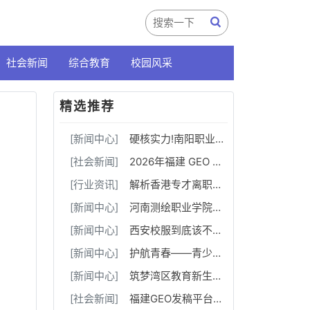
社会新闻
综合教育
校园风采
精选推荐
[新闻中心]
硬核实力!南阳职业学院斩获三创赛乡村振兴实战赛全国二等奖
[社会新闻]
2026年福建 GEO 软文发稿服务商｜慧品宣：以 AI 技术赋能品牌全域传播
[行业资讯]
解析香港专才离职断签问题，5 点教你辨别合作雇主资质
[新闻中心]
河南测绘职业学院：融媒聚力守阵地 数字赋能育新人
[新闻中心]
西安校服到底该不该推向市场化？该如何市场化？由谁来做？
[新闻中心]
护航青春——青少年健康成长案例交流推广活动在绵阳成功举办
[新闻中心]
筑梦湾区教育新生态！树梦学旅大湾区运营中心暨博韬社群教育俱乐部正式揭牌启幕
[社会新闻]
福建GEO发稿平台怎么选？两大本土合规推广平台实测推荐