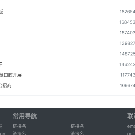
版
18265
16845
18740
13982
14872
开
14624
松鼠口腔开展
11774
启招商
10967
常用导航
联
镜
链接名
链接名
ema
om
链接名
链接名
qq