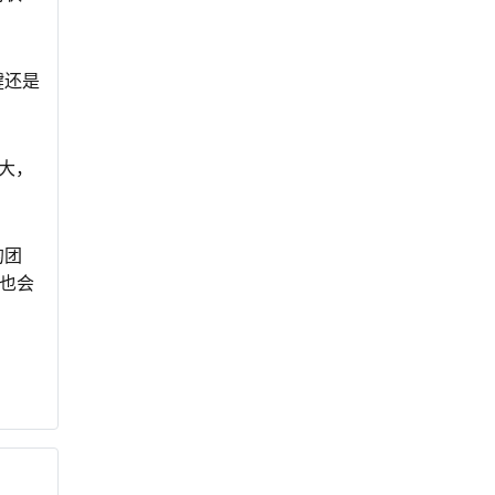
键还是
大，
的团
也会