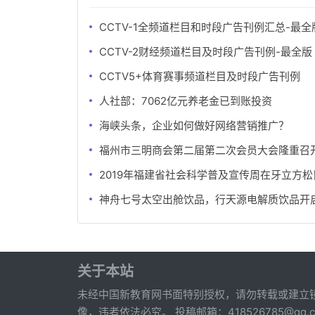
CCTV-1全频道栏目和时段广告刊例汇总-最全
CCTV-2财经频道栏目及时段广告刊例-最全版
CCTV5+体育赛事频道栏目及时段广告刊例
人社部：7062亿元养老金已到账投资
海峡头条，企业如何做好网络营销推广？
福州市三明商会第二届第二次会员大会隆重召
2019年福建省社会科学普及宣传周在牙立方
神舟七号太空出舱饮品，行天源电解质饮品开
关于本站
未经中国新教育网书面特别授权，请勿转载或建立
像，违者依法必究。 投稿邮箱：418526785@qq.c