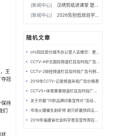
[新闻中心]
汉绣剪纸进课堂 楚韵非遗润童心
[新闻中心]
2026告别低效自学，武汉高三补习机构华壹高考18-20人小班，每30-50分独立成班
随机文章
ofo回应部分城市办公室人去楼空：更换办公地点，正常运营
CCTV-4中文国际频道栏目及时段广告刊例
日，王
CCTV-2财经频道栏目及时段广告刊例-最全版
了夺冠
2019年CCTV-记录频道央视广告价格表
CCTV5+体育赛事频道栏目及时段广告刊例
关于开展“70秒品牌印象宣传片”活动的函
于保持
市场火爆催生剥虾师 剥只虾最快四五秒月薪可达万元
我们
2019年福建省社会科学普及宣传周在牙立方松鼠口腔开展
的状